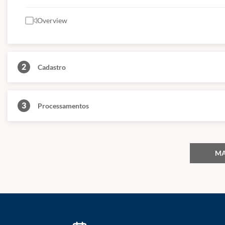
Overview
2
Cadastro
3
Processamentos
MA