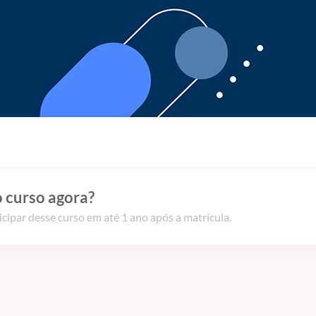
 curso agora?
icipar desse curso em até 1 ano após a matrícula.