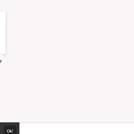
TOP!
Luiz Augusto Sampaio Junior
Ok!