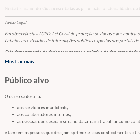
Neste treinamento são apresentadas as principais funcionalidades do
Aviso Legal:
Em observância a LGPD, Lei Geral de proteção de dados e aos contrato
fictícios ou extraídos de informações públicas expostas nos portais de
Esta demonstração de dados tem apenas o objetivo de dar veracidade a
Mostrar mais
Qualquer semelhança com nomes, pessoas, fatos, valores ou situações r
Caso algum texto, nome ou informação apresentada no decorrer do cu
Público alvo
avisem pelos nossos canais de comunicação (
lgpd@embras.net
/
webma
vídeos e seus dados apresentados
O curso se destina:
Todo o conteúdo do curso é protegido pelas leis de direitos autorais e
imagens, áudio ou qualquer conteúdo das aulas fora das plataformas e
aos servidores municipais,
aos colaboradores internos,
às pessoas que desejam se candidatar para trabalhar como cola
e também as pessoas que desejam aprimorar seus conhecimentos e tira