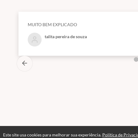
MUITO BEM EXPLICADO
talita pereira de souza
Este site usa cookies para melhorar sua experiência.
Política de Privac
Páginas