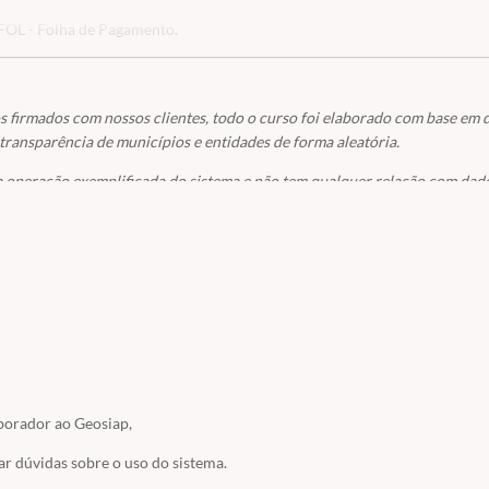
 FOL - Folha de Pagamento.
s firmados com nossos clientes, todo o curso foi elaborado com base em 
 transparência de municípios e entidades de forma aleatória.
 operação exemplificada do sistema e não tem qualquer relação com dado
eais terá sido mera coincidência.
rso, possa de alguma forma gerar dúvida quanto sua origem, pedimos que
ster@embras.net
) que imediatamente faremos a análise e eventual ajuste
 de uso de imagem, logo não é permitida a cópia, reprodução ou utilização
 canais exclusivos da Embras.
borador ao Geosiap,
r dúvidas sobre o uso do sistema.