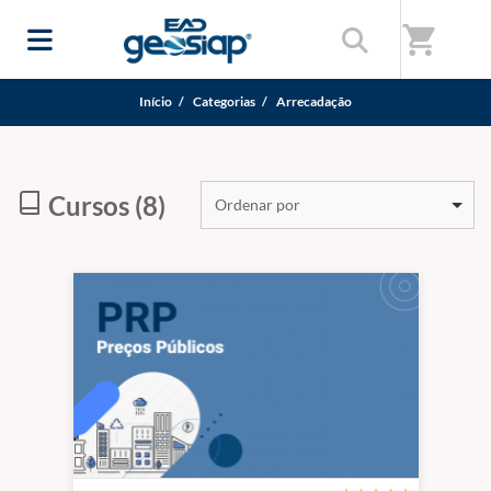
shopping_cart
Início
/
Categorias
/
Arrecadação
Cursos (8)
Ordenar por