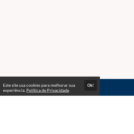
Este site usa cookies para melhorar sua
Ok!
Acesso por 1 ano
experiência.
Política de Privacidade
Estude quando e onde quiser