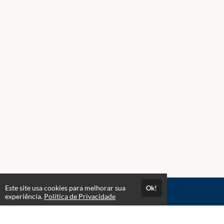
Este site usa cookies para melhorar sua
Ok!
Acesso por 1 ano
experiência.
Política de Privacidade
Estude quando e onde quiser