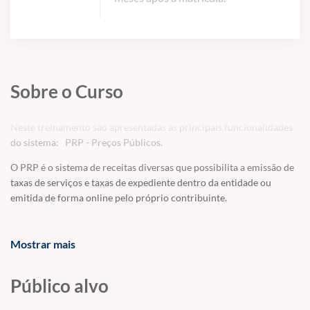
Sobre o Curso
Neste treinamento são apresentadas as principais funcionalidades
do sistema: PRP - Preços Públicos.
O PRP é o sistema de receitas diversas que possibilita a emissão de
taxas de serviços e taxas de expediente dentro da entidade ou
emitida de forma online pelo próprio contribuinte.
Mostrar mais
Aviso Legal:
Público alvo
Em observância a LGPD, Lei Geral de proteção de dados e aos