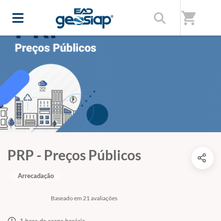
shopping_cart
PRP - Preços Públicos
Arrecadação
Baseado em 21 avaliações
1 hora de carga horária