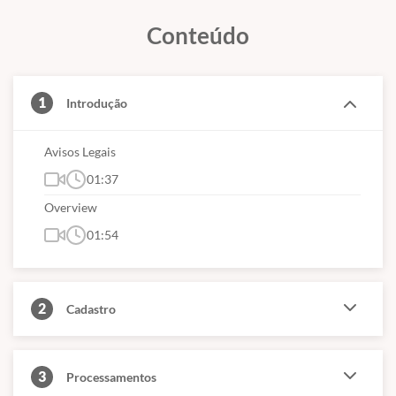
das plataformas e canais exclusivos da Embras.
Conteúdo
1
Introdução
Avisos Legais
01:37
Overview
01:54
2
Cadastro
3
Processamentos